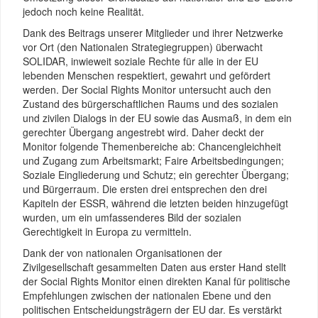
jedoch noch keine Realität.
Македонски јазик
Dank des Beitrags unserer Mitglieder und ihrer Netzwerke
Português
vor Ort (den Nationalen Strategiegruppen) überwacht
Slovenščina
SOLIDAR, inwieweit soziale Rechte für alle in der EU
lebenden Menschen respektiert, gewahrt und gefördert
werden. Der Social Rights Monitor untersucht auch den
Zustand des bürgerschaftlichen Raums und des sozialen
und zivilen Dialogs in der EU sowie das Ausmaß, in dem ein
gerechter Übergang angestrebt wird. Daher deckt der
Monitor folgende Themenbereiche ab: Chancengleichheit
und Zugang zum Arbeitsmarkt; Faire Arbeitsbedingungen;
Soziale Eingliederung und Schutz; ein gerechter Übergang;
und Bürgerraum. Die ersten drei entsprechen den drei
Kapiteln der ESSR, während die letzten beiden hinzugefügt
wurden, um ein umfassenderes Bild der sozialen
Gerechtigkeit in Europa zu vermitteln.
Dank der von nationalen Organisationen der
Zivilgesellschaft gesammelten Daten aus erster Hand stellt
der Social Rights Monitor einen direkten Kanal für politische
Empfehlungen zwischen der nationalen Ebene und den
politischen Entscheidungsträgern der EU dar. Es verstärkt