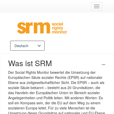
Navigation
umschalte
Deutsch
English
Zum
Was ist SRM
Inhalt
Français
springen
Italiano
Der Social Rights Monitor bewertet die Umsetzung der
Español
Europäischen Säule sozialer Rechte (EPSR) auf nationaler
Ebene aus zivilgesellschaftlicher Sicht. Die EPSR – auch als
Hrvatski
soziale Säule bekannt – besteht aus 20 Grundsätzen, die
Български
das Handeln der Europäischen Union im Bereich sozialer
Angelegenheiten und Politik leiten. Mit anderen Worten: Es
Shqip
soll ein Kompass sein, der die EU auf dem Weg zu einem
Ελληνικά
sozialeren Europa leitet. Für zu viele Menschen ist die
Српски језик
Umsetzung dieser Grundsätze auf nationaler und EU-Ebene