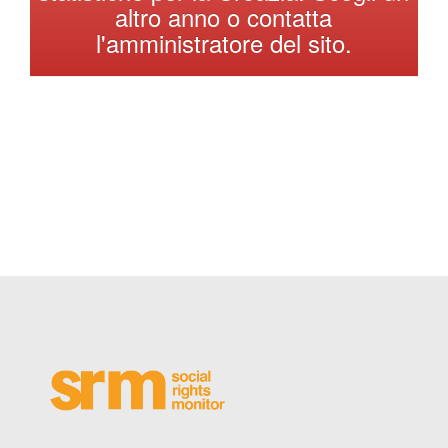
altro anno o contatta
Македонски јазик
l'amministratore del sito.
Português
Slovenščina