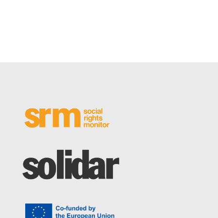
financiación son los planes ad hoc, como un fondo reciente
para subsidiar la instalación de calentadores de agua
solares.
[1]
Otro motivo de preocupación son los efectos del
cambio climático en las centrales hidroeléctricas de Albania:
las sequías de 2022 redujeron la capacidad de generación y
pusieron en riesgo el suministro de energía.
[2]
Read More +