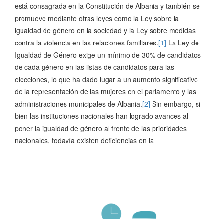
está consagrada en la Constitución de Albania y también se
promueve mediante otras leyes como la Ley sobre la
igualdad de género en la sociedad y la Ley sobre medidas
contra la violencia en las relaciones familiares.
[1]
La Ley de
Igualdad de Género exige un mínimo de 30% de candidatos
de cada género en las listas de candidatos para las
elecciones, lo que ha dado lugar a un aumento significativo
de la representación de las mujeres en el parlamento y las
administraciones municipales de Albania.
[2]
Sin embargo, si
bien las instituciones nacionales han logrado avances al
poner la igualdad de género al frente de las prioridades
nacionales, todavía existen deficiencias en la
implementación de leyes y políticas relacionadas con el
género. El GSN identificó varias cuestiones que han frenado
la igualdad de género en Albania. Persisten la discriminación
y los estereotipos de género, lo que limita el acceso de las
mujeres a la toma de decisiones y otros roles. Los roles de
género tradicionales siguen siendo dominantes en Albania.