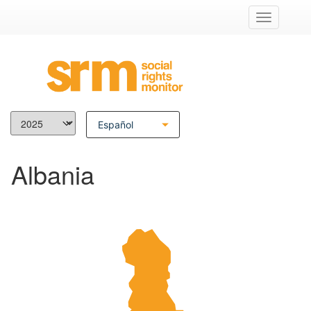
Alternar
la
navegació
Español
English
Albania
Français
Italiano
Deutsch
Hrvatski
Български
Shqip
Ελληνικά
Српски језик