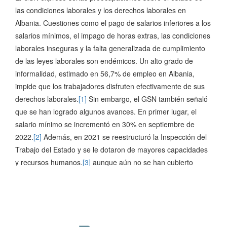
las condiciones laborales y los derechos laborales en
Albania. Cuestiones como el pago de salarios inferiores a los
salarios mínimos, el impago de horas extras, las condiciones
laborales inseguras y la falta generalizada de cumplimiento
de las leyes laborales son endémicos. Un alto grado de
informalidad, estimado en 56,7% de empleo en Albania,
impide que los trabajadores disfruten efectivamente de sus
derechos laborales.
[1]
Sin embargo, el GSN también señaló
que se han logrado algunos avances. En primer lugar, el
salario mínimo se incrementó en 30% en septiembre de
2022.
[2]
Además, en 2021 se reestructuró la Inspección del
Trabajo del Estado y se le dotaron de mayores capacidades
y recursos humanos.
[3]
aunque aún no se han cubierto
todos los nuevos puestos, lo que reduce su eficacia. El
parlamento albanés ratificó el Convenio 190 de la OIT sobre
violencia y acoso en el trabajo en 2022, y se transpusieron
25 leyes laborales de la UE que abarcan temas como la
seguridad en el trabajo y la igualdad de género.
[4]
That said,