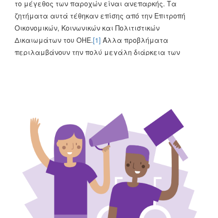
το μέγεθος των παροχών είναι ανεπαρκής. Τα
ζητήματα αυτά τέθηκαν επίσης από την Επιτροπή
Οικονομικών, Κοινωνικών και Πολιτιστικών
Δικαιωμάτων του ΟΗΕ.
[1]
Άλλα προβλήματα
περιλαμβάνουν την πολύ μεγάλη διάρκεια των
καταβαλλόμενων εισφορών που απαιτούνται για την
απόκτηση επιδομάτων μητρότητας (η μεγαλύτερη
στην Ευρώπη) και το επίπεδο των παροχών
μητρότητας, το οποίο είναι χαμηλότερο από το
ελάχιστο που ορίζει η σύμβαση 183 της ΔΟΕ. Ωστόσο,
δεν ελήφθησαν μέτρα για την τροποποίηση των
σχετικών νομοθεσία κατά την περίοδο αναφοράς για
να ληφθούν υπόψη αυτά τα προβλήματα. Η μία
αλλαγή στο Σερβικό Σύστημα Πρόνοιας
περιελάμβανε την εισαγωγή του Νόμου για τις
Κοινωνικές Κάρτες του 2022, ο οποίος είχε στόχο να
αυτοματοποιήσει τις αποφάσεις των Κέντρων
Κοινωνικής Πρόνοιας. Ωστόσο, αυτή η αλγοριθμική