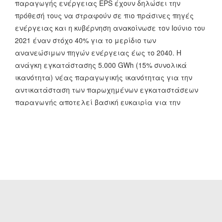
παραγωγής ενέργειας EPS έχουν δηλώσει την
πρόθεσή τους να στραφούν σε πιο πράσινες πηγές
ενέργειας και η κυβέρνηση ανακοίνωσε τον Ιούνιο του
2021 έναν στόχο 40% για το μερίδιο των
ανανεώσιμων πηγών ενέργειας έως το 2040. Η
ανάγκη εγκατάστασης 5.000 GWh (15% συνολικά
ικανότητα) νέας παραγωγικής ικανότητας για την
αντικατάσταση των παρωχημένων εγκαταστάσεων
παραγωγής αποτελεί βασική ευκαιρία για την
επίτευξη αυτού του στόχου. Ωστόσο, ο άνθρακας
εξακολουθεί να επιδοτείται σε μεγάλο βαθμό και η
κυβέρνηση αναμένει να επενδύσει περισσότερα από
1,2 δισεκατομμύρια ευρώ σε σταθμούς άνθρακα την
επόμενη δεκαετία. Αυτό είναι ιδιαίτερα δύσκολο να
εξηγηθεί δεδομένου του δυναμικού παραγωγής
ενέργειας από ανανεώσιμες πηγές της Σερβίας:
Υπολογίζεται ότι υπάρχουν 7.000 GWh υπανάπτυκτης
υδροηλεκτρικής ενέργειας στους ποταμούς Δρίνα και