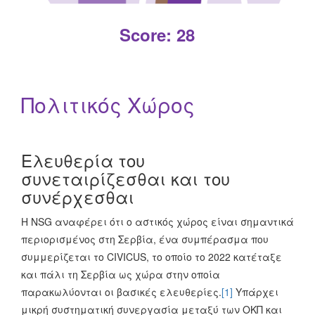
λήψη αποφάσεων μπορεί να είναι εξαιρετικά
αυθαίρετη, επαναλαμβάνει τις υπάρχουσες
Score: 28
προκαταλήψεις και διακρίσεις και είναι εντελώς
αδιαφανής. Η NSG πιστεύει ότι το νέο σύστημα όχι
μόνο περιορίζει το δικαίωμα στην κοινωνική
ασφάλιση, ειδικά για ευάλωτες κοινότητες όπως οι
Πολιτικός Χώρος
Ρομά, αλλά και δεν συμμορφώνεται με τις αρχές
προστασίας δεδομένων. Ο αριθμός των δικαιούχων
πρόνοιας μειώθηκε κατά πάνω από 101 TP3T από τον
Ελευθερία του
Φεβρουάριο έως τον Αύγουστο του 2022. Αυτό
συνεταιρίζεσθαι και του
αντιπροσωπεύει μια περαιτέρω περιθωριοποίηση της
συνέρχεσθαι
κοινωνικής προστασίας από τη σερβική κυβέρνηση. Οι
εργαζόμενοι σε άτυπη απασχόληση, που
Η NSG αναφέρει ότι ο αστικός χώρος είναι σημαντικά
αντιπροσωπεύουν το 30% όλων των Σέρβων
περιορισμένος στη Σερβία, ένα συμπέρασμα που
εργαζομένων, εξαιρούνται επίσης από το σύστημα
συμμερίζεται το CIVICUS, το οποίο το 2022 κατέταξε
κοινωνικής προστασίας.
[2]
και πάλι τη Σερβία ως χώρα στην οποία
παρακωλύονται οι βασικές ελευθερίες.
[1]
Υπάρχει
Read More +
μικρή συστηματική συνεργασία μεταξύ των ΟΚΠ και