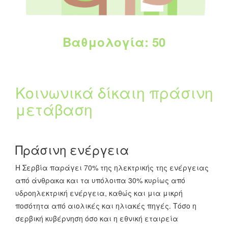
σε τρία χρόνια.
[5]
Ομοίως, τα γραφεία της
οργάνωσης Women in Black υπέστησαν βανδαλισμούς
τον Ιούλιο του 2022.
[6]
Και στις τρεις περιπτώσεις, οι
Βαθμολογία: 50
αρχές δεν έκαναν τίποτα για να συλλάβουν ή να
τιμωρήσουν τους δράστες, παρά το γεγονός ότι μια
νεοναζιστική ομάδα ανέλαβε δημόσια την ευθύνη για
μία από τις επιθέσεις στο Κέντρο Πληροφοριών
Κοινωνικά δίκαιη πράσινη
Υπερηφάνειας.
μετάβαση
Read More +
Πράσινη ενέργεια
Η Σερβία παράγει 70% της ηλεκτρικής της ενέργειας
από άνθρακα και τα υπόλοιπα 30% κυρίως από
υδροηλεκτρική ενέργεια, καθώς και μια μικρή
ποσότητα από αιολικές και ηλιακές πηγές. Τόσο η
σερβική κυβέρνηση όσο και η εθνική εταιρεία