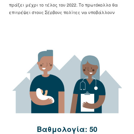
πράξει μέχρι το τέλος του 2022. Το πρωτόκολλο θα
επιτρέψει στους Σέρβους πολίτες να υποβάλλουν
καταγγελίες για παραβιάσεις των δικαιωμάτων τους
ICESCR στο όργανο της συνθήκης του Συμφώνου.
[2]
Το
2023, τέθηκαν σε ισχύ νέοι φορολογικοί κανόνες για
τους ελεύθερους επαγγελματίες, αυξάνοντας τα
εισοδηματικά όρια για αυτή την κατηγορία
εργαζομένων για να πληρώσουν οποιοδήποτε φόρο.
Ωστόσο, η NSG εξέφρασε ανησυχίες για την
επακόλουθη απώλεια αναπηρικών και
συνταξιοδοτικών δικαιωμάτων λόγω έλλειψης
εισφορών κοινωνικής ασφάλισης και απουσίας
νομικής σαφήνειας σχετικά με το ποιος είναι και
ποιος δεν είναι ελεύθερος επαγγελματίας.
[3]
Read More +
Βαθμολογία: 50