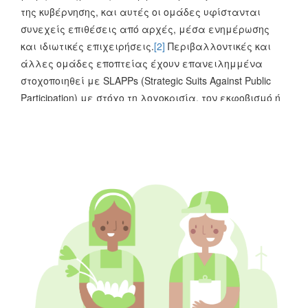
της κυβέρνησης, και αυτές οι ομάδες υφίστανται
συνεχείς επιθέσεις από αρχές, μέσα ενημέρωσης
και ιδιωτικές επιχειρήσεις.
[2]
Περιβαλλοντικές και
άλλες ομάδες εποπτείας έχουν επανειλημμένα
στοχοποιηθεί με SLAPPs (Strategic Suits Against Public
Participation) με στόχο τη λογοκρισία, τον εκφοβισμό ή
τη φίμωσή τους. Αυτές οι επιθέσεις μειώνουν την
ικανότητα των ΟΚΠ να ζητούν από τις δημόσιες αρχές
να λογοδοτούν, να προωθούν τη συμμετοχή των
πολιτών και να προστατεύουν τα δημόσια
συμφέροντα, και επίσης αποθαρρύνουν άλλους να
συμμετέχουν ενεργά στη δημόσια ζωή.
[3]
Οι
επιθέσεις δεν έχουν περιοριστεί στα λόγια. Ένας
ακτιβιστής από το κίνημα Let's Not D(r)d(r)own Belgrade
δέχθηκε σωματική επίθεση στις 11 Μαΐου.
[4]
Το Κέντρο
Πληροφοριών Υπερηφάνειας του Βελιγραδίου
δέχθηκε επίθεση τον Φεβρουάριο και τον Αύγουστο του
2022, με την τελευταία να είναι η 15η επίθεση μέσα