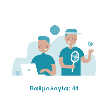
την υπόθεση ότι δεν θα είναι σε θέση να
εξισορροπήσουν την επαγγελματική και την
οικογενειακή ζωή.
[3]
Η Σερβία έχει διατηρήσει
καλύτερη θέση όσον αφορά τη συμμετοχή των
γυναικών στην πολιτική: Το μερίδιο των γυναικών
βουλευτών (36,41 TP3T) είναι υψηλότερο από τον μέσο
όρο τόσο της ΕΕ (31%) όσο και του παγκόσμιου (26,4%).
[4]
Η NSG σημείωσε ότι νομοθεσία όπως ο νόμος για
την ισότητα των φύλων του 2021 και η υιοθέτηση της
στρατηγικής για την ισότητα των φύλων 2021-2030
συνέβαλαν στην προώθηση της ισότητας των φύλων
στην πολιτική.
Read More +
Βαθμολογία: 44