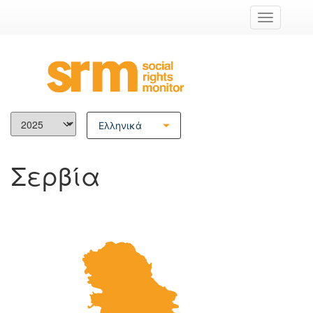
Εναλλαγ
πλοήγηση
Ελληνικά
English
Σερβία
Français
Italiano
Deutsch
Español
Hrvatski
Български
Shqip
Српски језик